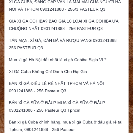
XÌ GA CUBA, ĐẲNG CẤP VẪN LÀ MÃI MÃI CỦA NGƯỜI HÀ
NỘI VÀ TPHCM 0901241888 - 256/3 PASTEUR Q3
GIÁ XÌ GÀ COHIBA? BÁO GIÁ 10 LOẠI XÌ GÀ COHIBA ƯA
CHUỘNG NHẤT 0901241888 - 256 PASTEUR Q3
TẢN MẠN: XÌ GÀ, ĐÀN BÀ VÀ RƯỢU VANG 0901241888 -
256 PASTEUR Q3
Mua xì gà Hà Nội đắt nhất là xì gà Cohiba Siglo VI ?
Xì Gà Cuba Không Chỉ Dành Cho Đại Gia
BÁN XÌ GÀ ĐIẾU LẺ RẺ NHẤT TPHCM VÀ HÀ NỘI
0901241888 - 256 Pasteur Q3
BÁN XÌ GÀ SỮA Ở ĐÂU? MUA XÌ GÀ SỮA Ở ĐÂU?
0901241888 - 256 Pasteur Q3 Tphcm
Bán xì gà Cuba chính hãng, mua xì gà Cuba ở đâu giá rẻ tại
Tphcm, 0901241888 - 256 Pasteur