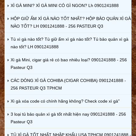
XÌ GÀ MINI? XÌ GÀ MINI CÓ GÌ NGON? Lh 0901241888
HỘP GIỮ ẨM XÌ GÀ NÀO TỐT NHẤT? HỘP BẢO QUẢN XÌ GÀ
NÀO TỐT? LH 0901241888 - 256 PASTEUR Q3
Tủ xì gà nào tốt? Tủ giữ ẩm xì gà nào tốt? Tủ bảo quản xì gà
nào tốt? LH 0901241888
Xì gà Mini, cigar giá rẻ có bao nhiêu loại? 0901241888 - 256
Pasteur Q3
CÁC DÒNG XÌ GÀ COHIBA (CIGAR COHIBA) 0901241888 -
256 PASTEUR Q3 TPHCM
Xì gà xóa code có chính hãng không? Check code xì gà"
3 loại tủ bảo quản xì gà tốt nhất hiện nay 0901241888 - 256
Pasteur Q3
TỦ XÌ GÀ TỐT NHẤT NHẬP KHẨU USA TPHCM 0901241888 -