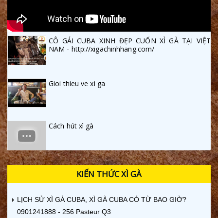
CÔ GÁI CUBA XINH ĐẸP CUỐN XÌ GÀ TẠI VIỆT
NAM - http://xigachinhhang.com/
Gioi thieu ve xi ga
Cách hút xì gà
KIẾN THỨC XÌ GÀ
LỊCH SỬ XÌ GÀ CUBA, XÌ GÀ CUBA CÓ TỪ BAO GIỜ?
0901241888 - 256 Pasteur Q3