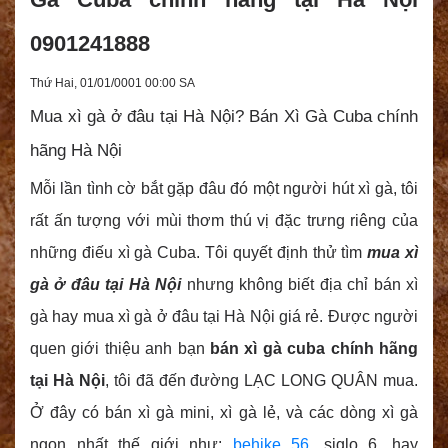
0901241888
Thứ Hai, 01/01/0001 00:00 SA
Mua xì gà ở đâu tại Hà Nội? Bán Xì Gà Cuba chính
hãng Hà Nội
Mỗi lần tình cờ bắt gặp đâu đó một người hút xì gà, tôi
rất ấn tượng với mùi thơm thú vị đặc trưng riêng của
những điếu xì gà Cuba. Tôi quyết định thử tìm
mua xì
gà ở đâu tại Hà Nội
nhưng không biết địa chỉ bán xì
gà hay mua xì gà ở đâu tại Hà Nội giá rẻ. Được người
quen giới thiệu anh bạn
bán xì gà cuba chính hãng
tại Hà Nội
, tôi đã đến đường LẠC LONG QUÂN mua.
Ở đây có bán xì gà mini, xì gà lẻ, và các dòng xì gà
ngon nhất thế giới như:
behike 56
, siglo 6, hay