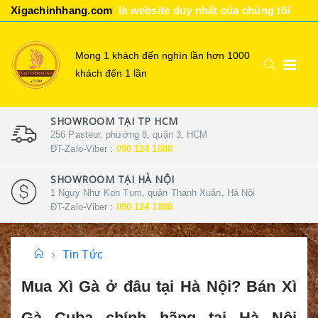
Xigachinhhang.com
là website duy nhất của chúng tôi
Mong 1 khách đến nghìn lần hơn 1000
khách đến 1 lần
SHOWROOM TẠI TP HCM
256 Pasteur, phường 8, quận 3, HCM
ĐT-Zalo-Viber :
090 124 1888
SHOWROOM TẠI HÀ NỘI
1 Ngụy Như Kon Tum, quận Thanh Xuân, Hà Nội
ĐT-Zalo-Viber :
090 124 1888
Tin Tức
Mua Xì Gà ở đâu tại Hà Nội? Bán Xì
Gà Cuba chính hãng tại Hà Nội