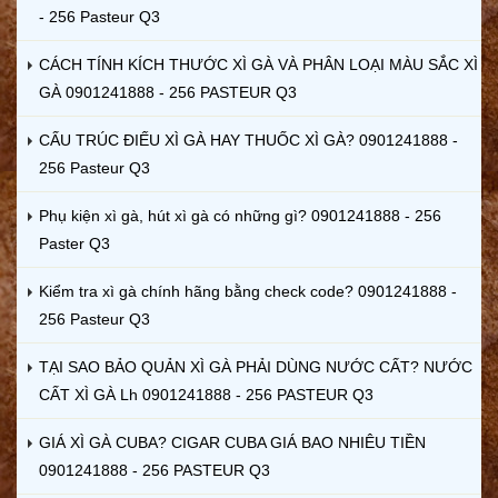
- 256 Pasteur Q3
CÁCH TÍNH KÍCH THƯỚC XÌ GÀ VÀ PHÂN LOẠI MÀU SẮC XÌ
GÀ 0901241888 - 256 PASTEUR Q3
CẤU TRÚC ĐIẾU XÌ GÀ HAY THUỐC XÌ GÀ? 0901241888 -
256 Pasteur Q3
Phụ kiện xì gà, hút xì gà có những gì? 0901241888 - 256
Paster Q3
Kiểm tra xì gà chính hãng bằng check code? 0901241888 -
256 Pasteur Q3
TẠI SAO BẢO QUẢN XÌ GÀ PHẢI DÙNG NƯỚC CẤT? NƯỚC
CẤT XÌ GÀ Lh 0901241888 - 256 PASTEUR Q3
GIÁ XÌ GÀ CUBA? CIGAR CUBA GIÁ BAO NHIÊU TIỀN
0901241888 - 256 PASTEUR Q3