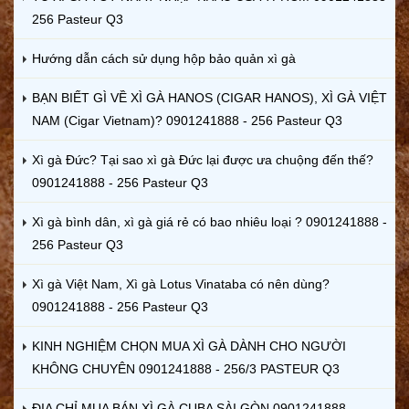
256 Pasteur Q3
Hướng dẫn cách sử dụng hộp bảo quản xì gà
BẠN BIẾT GÌ VỀ XÌ GÀ HANOS (CIGAR HANOS), XÌ GÀ VIỆT
NAM (Cigar Vietnam)? 0901241888 - 256 Pasteur Q3
Xì gà Đức? Tại sao xì gà Đức lại được ưa chuộng đến thế?
0901241888 - 256 Pasteur Q3
Xì gà bình dân, xì gà giá rẻ có bao nhiêu loại ? 0901241888 -
256 Pasteur Q3
Xì gà Việt Nam, Xì gà Lotus Vinataba có nên dùng?
0901241888 - 256 Pasteur Q3
KINH NGHIỆM CHỌN MUA XÌ GÀ DÀNH CHO NGƯỜI
KHÔNG CHUYÊN 0901241888 - 256/3 PASTEUR Q3
ĐỊA CHỈ MUA BÁN XÌ GÀ CUBA SÀI GÒN 0901241888