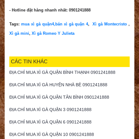
- Hotline đặt hàng nhanh nhất: 0901241888
Tags:
mua xì gà quận4,
bán xì gà quận 4
,
Xì gà Montecristo
,
Xì gà mini
,
Xì gà Romeo Y Julieta
CÁC TIN KHÁC
ĐỊA CHỈ MUA XÌ GÀ QUẬN BÌNH THẠNH 0901241888
ĐỊA CHỈ MUA XÌ GÀ HUYỆN NHÀ BÈ 0901241888
ĐỊA CHỈ MUA XÌ GÀ QUẬN TÂN BÌNH 0901241888
ĐỊA CHỈ MUA XÌ GÀ QUẬN 3 0901241888
ĐỊA CHỈ MUA XÌ GÀ QUẬN 6 0901241888
ĐỊA CHỈ MUA XÌ GÀ QUẬN 10 0901241888