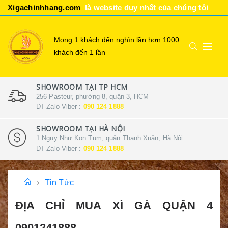
Xigachinhhang.com
là website duy nhất của chúng tôi
Mong 1 khách đến nghìn lần hơn 1000
khách đến 1 lần
SHOWROOM TẠI TP HCM
256 Pasteur, phường 8, quận 3, HCM
ĐT-Zalo-Viber :
090 124 1888
SHOWROOM TẠI HÀ NỘI
1 Ngụy Như Kon Tum, quận Thanh Xuân, Hà Nội
ĐT-Zalo-Viber :
090 124 1888
Tin Tức
ĐỊA CHỈ MUA XÌ GÀ QUẬN 4
0901241888