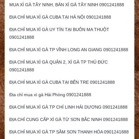
MUA XÌ GÀ TÂY NINH, BÁN XÌ GÀ TÂY NINH 0901241888
ĐỊA CHỈ MUA XÌ GÀ CUBA TẠI HÀ NỘI 0901241888
ĐỊA CHỈ MUA XÌ GÀ UY TÍN TẠI BUÔN MA THUỘT
0901241888
ĐỊA CHỈ MUA XÌ GÀ TP VĨNH LONG AN GIANG 0901241888
ĐỊA CHỈ MUA XÌ GÀ QUẬN 2, XÌ GÀ TP THỦ ĐỨC
0901241888
ĐỊA CHỈ MUA XÌ GÀ CUBA TẠI BẾN TRE 0901241888
Địa chỉ mua xì gà Hải Phòng 0901241888
ĐỊA CHỈ MUA XÌ GÀ TP CHÍ LINH HẢI DƯƠNG 0901241888
ĐỊA CHỈ CUNG CẤP XÌ GÀ TỪ SƠN BẮC NINH 0901241888
ĐỊA CHỈ MUA XÌ GÀ TP SẦM SƠN THANH HÓA 0901241888