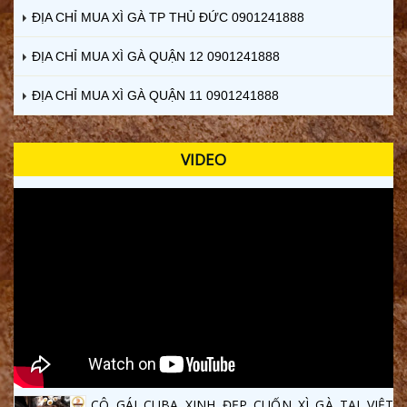
ĐỊA CHỈ MUA XÌ GÀ TP THỦ ĐỨC 0901241888
ĐỊA CHỈ MUA XÌ GÀ QUẬN 12 0901241888
ĐỊA CHỈ MUA XÌ GÀ QUẬN 11 0901241888
VIDEO
CÔ GÁI CUBA XINH ĐẸP CUỐN XÌ GÀ TẠI VIỆT