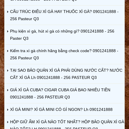
CẤU TRÚC ĐIẾU XÌ GÀ HAY THUỐC XÌ GÀ? 0901241888 -
256 Pasteur Q3
Phụ kiện xì gà, hút xì gà có những gì? 0901241888 - 256
Paster Q3
Kiểm tra xì gà chính hãng bằng check code? 0901241888 -
256 Pasteur Q3
TẠI SAO BẢO QUẢN XÌ GÀ PHẢI DÙNG NƯỚC CẤT? NƯỚC
CẤT XÌ GÀ Lh 0901241888 - 256 PASTEUR Q3
GIÁ XÌ GÀ CUBA? CIGAR CUBA GIÁ BAO NHIÊU TIỀN
0901241888 - 256 PASTEUR Q3
XÌ GÀ MINI? XÌ GÀ MINI CÓ GÌ NGON? Lh 0901241888
HỘP GIỮ ẨM XÌ GÀ NÀO TỐT NHẤT? HỘP BẢO QUẢN XÌ GÀ
NÀO TỐT? LH 0901241888 - 256 PASTEUR Q3