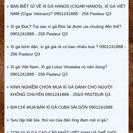
BẠN BIẾT GÌ VỀ XÌ GÀ HANOS (CIGAR HANOS), XÌ GÀ VIỆT
NAM (Cigar Vietnam)? 0901241888 - 256 Pasteur Q3
Xì gà Đức? Tại sao xì gà Đức lại được ưa chuộng đến thế?
0901241888 - 256 Pasteur Q3
Xì gà bình dân, xì gà giá rẻ có bao nhiêu loại ? 0901241888 -
256 Pasteur Q3
Xì gà Việt Nam, Xì gà Lotus Vinataba có nên dùng?
0901241888 - 256 Pasteur Q3
KINH NGHIỆM CHỌN MUA XÌ GÀ DÀNH CHO NGƯỜI
KHÔNG CHUYÊN 0901241888 - 256/3 PASTEUR Q3
ĐỊA CHỈ MUA BÁN XÌ GÀ CUBA SÀI GÒN 0901241888
Sưu tập bật lửa, thú vui của đàn ông đam mê xì gà !
TOP 10 XÌ GÀ CAO CẤP NHẤT VIỆT NAM VÀ THẾ GIỚI