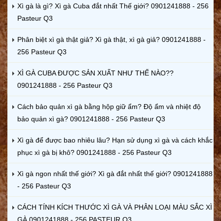
Xì gà là gì? Xì gà Cuba đắt nhất Thế giới? 0901241888 - 256
Pasteur Q3
Phân biệt xì gà thật giả? Xì gà thật, xì gà giả? 0901241888 -
256 Pasteur Q3
XÌ GÀ CUBA ĐƯỢC SẢN XUẤT NHƯ THẾ NÀO??
0901241888 - 256 Pasteur Q3
Cách bảo quản xì gà bằng hộp giữ ẩm? Độ ẩm và nhiệt độ
bảo quản xì gà? 0901241888 - 256 Pasteur Q3
Xì gà để được bao nhiêu lâu? Hạn sử dụng xì gà và cách khắc
phục xì gà bị khô? 0901241888 - 256 Pasteur Q3
Xì gà ngon nhất thế giới? Xì gà đắt nhất thế giới? 0901241888
- 256 Pasteur Q3
CÁCH TÍNH KÍCH THƯỚC XÌ GÀ VÀ PHÂN LOẠI MÀU SẮC XÌ
GÀ 0901241888 - 256 PASTEUR Q3