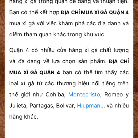
hàng xì gà trong quận dễ dàng và thuận tiện.
Bạn có thể kết hợp
ĐỊA CHỈ MUA XÌ GÀ QUẬN 4
mua xì gà với việc khám phá các địa danh và
điểm tham quan khác trong khu vực.
Quận 4 có nhiều cửa hàng xì gà chất lượng
và đa dạng về lựa chọn sản phẩm.
ĐỊA CHỈ
bạn có thể tìm thấy các
MUA XÌ GÀ QUẬN 4
loại xì gà từ các thương hiệu nổi tiếng trên
thế giới như Cohiba,
Montecristo
, Romeo y
Julieta, Partagas, Bolivar,
H.upman
... và nhiều
hãng khác.