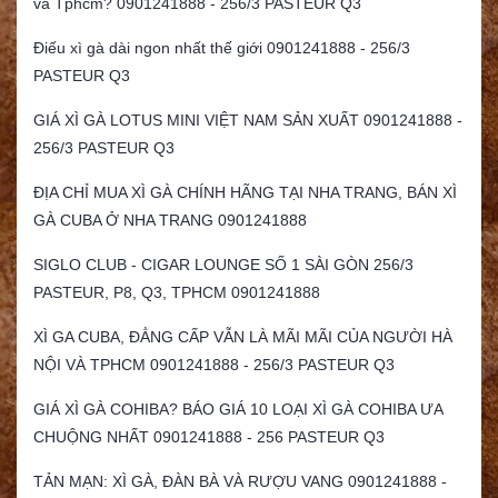
và Tphcm? 0901241888 - 256/3 PASTEUR Q3
Điếu xì gà dài ngon nhất thế giới 0901241888 - 256/3
PASTEUR Q3
GIÁ XÌ GÀ LOTUS MINI VIỆT NAM SẢN XUẤT 0901241888 -
256/3 PASTEUR Q3
ĐỊA CHỈ MUA XÌ GÀ CHÍNH HÃNG TẠI NHA TRANG, BÁN XÌ
GÀ CUBA Ở NHA TRANG 0901241888
SIGLO CLUB - CIGAR LOUNGE SỐ 1 SÀI GÒN 256/3
PASTEUR, P8, Q3, TPHCM 0901241888
XÌ GA CUBA, ĐẲNG CẤP VẪN LÀ MÃI MÃI CỦA NGƯỜI HÀ
NỘI VÀ TPHCM 0901241888 - 256/3 PASTEUR Q3
GIÁ XÌ GÀ COHIBA? BÁO GIÁ 10 LOẠI XÌ GÀ COHIBA ƯA
CHUỘNG NHẤT 0901241888 - 256 PASTEUR Q3
TẢN MẠN: XÌ GÀ, ĐÀN BÀ VÀ RƯỢU VANG 0901241888 -