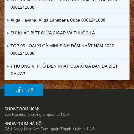
0901241888
Xì gà Havana, Xì gà Lahabana Cuba 0901241888
SỰ KHÁC BIỆT GIỮA CIGAR VÀ THUỐC LÁ
TOP 05 LOẠI XÌ GÀ MINI ĐÌNH ĐÁM NHẤT NĂM 2022
0901241888
7 HƯƠNG VỊ PHỔ BIẾN NHẤT CỦA XÌ GÀ BẠN ĐÃ BIẾT
CHƯA?
Liên hệ
SHOWZOOM HCM:
256 Pasteur, phường 8, quận 3, HCM
SHOWZOOM HÀ NỘI:
Số 1 Ngụy Như Kon Tum, quận Thanh Xuân, Hà Nội