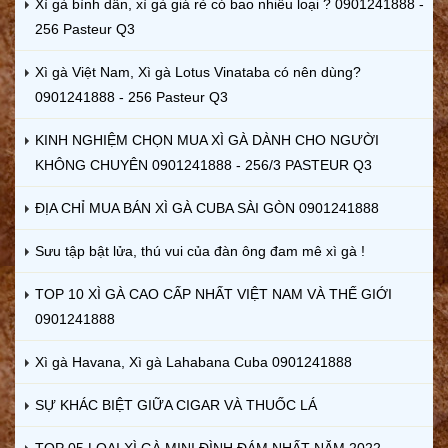
Xì gà bình dân, xì gà giá rẻ có bao nhiêu loại ? 0901241888 -
256 Pasteur Q3
Xì gà Việt Nam, Xì gà Lotus Vinataba có nên dùng?
0901241888 - 256 Pasteur Q3
KINH NGHIỆM CHỌN MUA XÌ GÀ DÀNH CHO NGƯỜI
KHÔNG CHUYÊN 0901241888 - 256/3 PASTEUR Q3
ĐỊA CHỈ MUA BÁN XÌ GÀ CUBA SÀI GÒN 0901241888
Sưu tập bật lửa, thú vui của đàn ông đam mê xì gà !
TOP 10 XÌ GÀ CAO CẤP NHẤT VIỆT NAM VÀ THẾ GIỚI
0901241888
Xì gà Havana, Xì gà Lahabana Cuba 0901241888
SỰ KHÁC BIỆT GIỮA CIGAR VÀ THUỐC LÁ
TOP 05 LOẠI XÌ GÀ MINI ĐÌNH ĐÁM NHẤT NĂM 2022