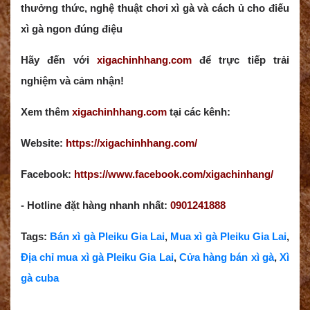
thưởng thức, nghệ thuật chơi xì gà và cách ủ cho điếu
xì gà ngon đúng điệu
Hãy đến với
xigachinhhang.com
để trực tiếp trải
nghiệm và cảm nhận!
Xem thêm
xigachinhhang.com
tại các kênh:
Website:
https://xigachinhhang.com/
Facebook:
https://www.facebook.com/xigachinhang/
- Hotline đặt hàng nhanh nhất:
0901241888
Tags:
Bán xì gà Pleiku Gia Lai
,
Mua xì gà
Pleiku Gia Lai
,
Địa chỉ mua xì gà
Pleiku Gia Lai
,
Cửa hàng bán xì gà
,
Xì
gà cuba