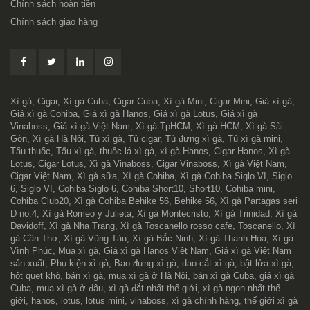
Chính sách hoàn tiền
Chính sách giao hàng
Xì gà, Cigar, Xì gà Cuba, Cigar Cuba, Xì gà Mini, Cigar Mini, Giá xì gà,
Giá xì gà Cohiba, Giá xì gà Hanos, Giá xì gà Lotus, Giá xì gà
Vinaboss, Giá xì gà Việt Nam, Xì gà TpHCM, Xì gà HCM, Xì gà Sài
Gòn, Xì gà Hà Nội, Tủ xì gà, Tủ cigar, Tủ đựng xì gà, Tủ xì gà mini,
Tẩu thuốc, Tẩu xì gà, thuốc lá xì gà, xì gà Hanos, Cigar Hanos, Xì gà
Lotus, Cigar Lotus, Xì gà Vinaboss, Cigar Vinaboss, Xì gà Việt Nam,
Cigar Việt Nam, Xì gà sữa, Xì gà Cohiba, Xì gà Cohiba Siglo VI, Siglo
6, Siglo VI, Cohiba Siglo 6, Cohiba Short10, Short10, Cohiba mini,
Cohiba Club20, Xì gà Cohiba Behike 56, Behike 56, Xì gà Partagas seri
D no.4, Xì gà Romeo y Julieta, Xì gà Montecristo, Xì gà Trinidad, Xì gà
Davidoff, Xì gà Nha Trang, Xì gà Toscanello rosso cafe, Toscanello, Xì
gà Cần Thơ, Xì gà Vũng Tàu, Xì gà Bắc Ninh, Xì gà Thanh Hóa, Xì gà
Vĩnh Phúc, Mua xì gà, Giá xì gà Hanos Việt Nam, Giá xì gà Việt Nam
sản xuất, Phụ kiện xì gà, Bao đựng xì gà, dao cắt xì gà, bật lửa xì gà,
hột quẹt khò, bán xì gà, mua xì gà ở Hà Nội, bán xì gà Cuba, giá xì gà
Cuba, mua xì gà ở đâu, xì gà đắt nhất thế giới, xì gà ngon nhất thế
giới, hanos, lotus, lotus mini, vinaboss, xì gà chính hãng, thế giới xì gà