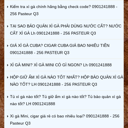
Kiểm tra xì gà chính hãng bằng check code? 0901241888 -
256 Pasteur Q3
TẠI SAO BẢO QUẢN XÌ GÀ PHẢI DÙNG NƯỚC CẤT? NƯỚC
CẤT XÌ GÀ Lh 0901241888 - 256 PASTEUR Q3
GIÁ XÌ GÀ CUBA? CIGAR CUBA GIÁ BAO NHIÊU TIỀN
0901241888 - 256 PASTEUR Q3
XÌ GÀ MINI? XÌ GÀ MINI CÓ GÌ NGON? Lh 0901241888
HỘP GIỮ ẨM XÌ GÀ NÀO TỐT NHẤT? HỘP BẢO QUẢN XÌ GÀ
NÀO TỐT? LH 0901241888 - 256 PASTEUR Q3
Tủ xì gà nào tốt? Tủ giữ ẩm xì gà nào tốt? Tủ bảo quản xì gà
nào tốt? LH 0901241888
Xì gà Mini, cigar giá rẻ có bao nhiêu loại? 0901241888 - 256
Pasteur Q3