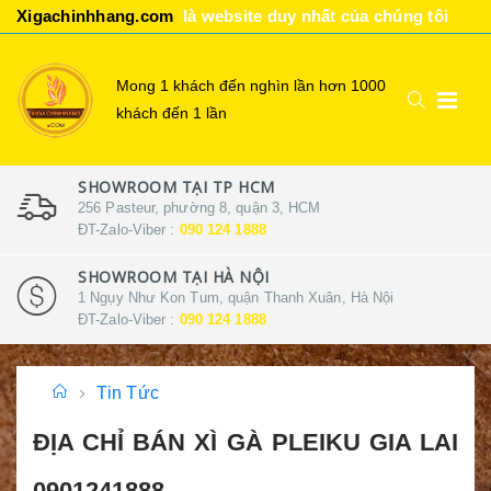
Xigachinhhang.com
là website duy nhất của chúng tôi
Mong 1 khách đến nghìn lần hơn 1000
khách đến 1 lần
SHOWROOM TẠI TP HCM
256 Pasteur, phường 8, quận 3, HCM
ĐT-Zalo-Viber :
090 124 1888
SHOWROOM TẠI HÀ NỘI
1 Ngụy Như Kon Tum, quận Thanh Xuân, Hà Nội
ĐT-Zalo-Viber :
090 124 1888
Tin Tức
ĐỊA CHỈ BÁN XÌ GÀ PLEIKU GIA LAI
0901241888