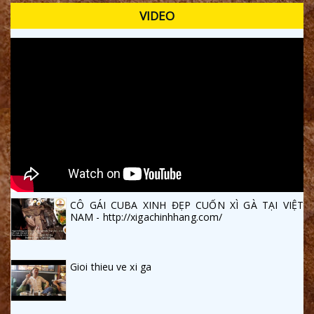
VIDEO
CÔ GÁI CUBA XINH ĐẸP CUỐN XÌ GÀ TẠI VIỆT
NAM - http://xigachinhhang.com/
Gioi thieu ve xi ga