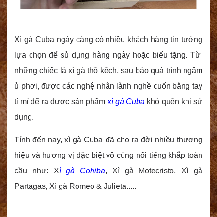
Xì gà Cuba ngày càng có nhiều khách hàng tin tưởng
lựa chọn để sủ dụng hàng ngày hoặc biếu tặng. Từ
những chiếc lá xì gà thô kệch, sau báo quá trình ngâm
ủ phơi, được các nghệ nhân lành nghề cuốn bằng tay
tỉ mỉ để ra được sản phẩm
xì gà Cuba
khó quên khi sử
dụng.
Tính đến nay, xì gà Cuba đã cho ra đời nhiều thương
hiệu và hương vị đặc biệt vô cùng nổi tiếng khắp toàn
cầu như: X
ì gà Cohiba
, Xì gà Motecristo, Xì gà
Partagas, Xì gà Romeo & Julieta.....