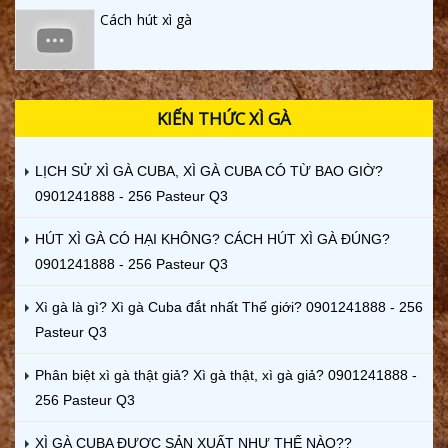
Cách hút xì gà
KIẾN THỨC XÌ GÀ
LỊCH SỬ XÌ GÀ CUBA, XÌ GÀ CUBA CÓ TỪ BAO GIỜ?
0901241888 - 256 Pasteur Q3
HÚT XÌ GÀ CÓ HẠI KHÔNG? CÁCH HÚT XÌ GÀ ĐÚNG?
0901241888 - 256 Pasteur Q3
Xì gà là gì? Xì gà Cuba đắt nhất Thế giới? 0901241888 - 256
Pasteur Q3
Phân biệt xì gà thật giả? Xì gà thật, xì gà giả? 0901241888 -
256 Pasteur Q3
XÌ GÀ CUBA ĐƯỢC SẢN XUẤT NHƯ THẾ NÀO??