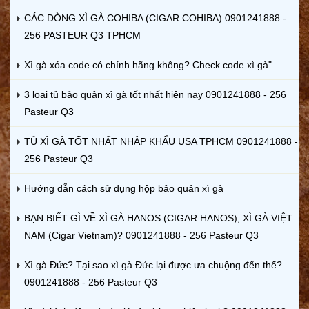
CÁC DÒNG XÌ GÀ COHIBA (CIGAR COHIBA) 0901241888 -
256 PASTEUR Q3 TPHCM
Xì gà xóa code có chính hãng không? Check code xì gà"
3 loại tủ bảo quản xì gà tốt nhất hiện nay 0901241888 - 256
Pasteur Q3
TỦ XÌ GÀ TỐT NHẤT NHẬP KHẨU USA TPHCM 0901241888 -
256 Pasteur Q3
Hướng dẫn cách sử dụng hộp bảo quản xì gà
BẠN BIẾT GÌ VỀ XÌ GÀ HANOS (CIGAR HANOS), XÌ GÀ VIỆT
NAM (Cigar Vietnam)? 0901241888 - 256 Pasteur Q3
Xì gà Đức? Tại sao xì gà Đức lại được ưa chuộng đến thế?
0901241888 - 256 Pasteur Q3