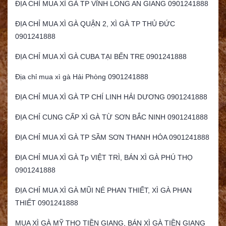
ĐỊA CHỈ MUA XÌ GÀ TP VĨNH LONG AN GIANG 0901241888
ĐỊA CHỈ MUA XÌ GÀ QUẬN 2, XÌ GÀ TP THỦ ĐỨC
0901241888
ĐỊA CHỈ MUA XÌ GÀ CUBA TẠI BẾN TRE 0901241888
Địa chỉ mua xì gà Hải Phòng 0901241888
ĐỊA CHỈ MUA XÌ GÀ TP CHÍ LINH HẢI DƯƠNG 0901241888
ĐỊA CHỈ CUNG CẤP XÌ GÀ TỪ SƠN BẮC NINH 0901241888
ĐỊA CHỈ MUA XÌ GÀ TP SẦM SƠN THANH HÓA 0901241888
ĐỊA CHỈ MUA XÌ GÀ Tp VIỆT TRÌ, BÁN XÌ GÀ PHÚ THỌ
0901241888
ĐỊA CHỈ MUA XÌ GÀ MŨI NÉ PHAN THIẾT, XÌ GÀ PHAN
THIẾT 0901241888
MUA XÌ GÀ MỸ THO TIỀN GIANG, BÁN XÌ GÀ TIỀN GIANG