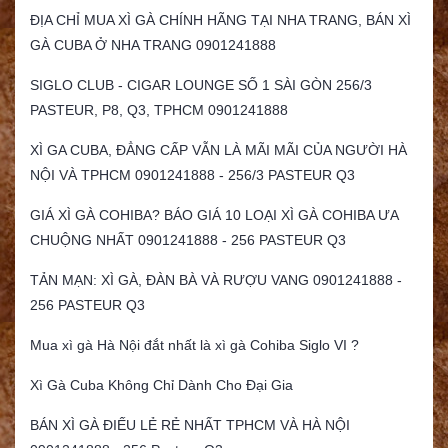
ĐỊA CHỈ MUA XÌ GÀ CHÍNH HÃNG TẠI NHA TRANG, BÁN XÌ
GÀ CUBA Ở NHA TRANG 0901241888
SIGLO CLUB - CIGAR LOUNGE SỐ 1 SÀI GÒN 256/3
PASTEUR, P8, Q3, TPHCM 0901241888
XÌ GA CUBA, ĐẲNG CẤP VẪN LÀ MÃI MÃI CỦA NGƯỜI HÀ
NỘI VÀ TPHCM 0901241888 - 256/3 PASTEUR Q3
GIÁ XÌ GÀ COHIBA? BÁO GIÁ 10 LOẠI XÌ GÀ COHIBA ƯA
CHUỘNG NHẤT 0901241888 - 256 PASTEUR Q3
TẢN MẠN: XÌ GÀ, ĐÀN BÀ VÀ RƯỢU VANG 0901241888 -
256 PASTEUR Q3
Mua xì gà Hà Nội đắt nhất là xì gà Cohiba Siglo VI ?
Xì Gà Cuba Không Chỉ Dành Cho Đại Gia
BÁN XÌ GÀ ĐIẾU LẺ RẺ NHẤT TPHCM VÀ HÀ NỘI