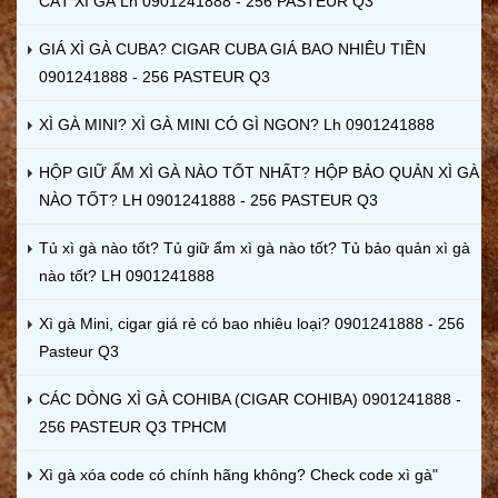
CẤT XÌ GÀ Lh 0901241888 - 256 PASTEUR Q3
GIÁ XÌ GÀ CUBA? CIGAR CUBA GIÁ BAO NHIÊU TIỀN
0901241888 - 256 PASTEUR Q3
XÌ GÀ MINI? XÌ GÀ MINI CÓ GÌ NGON? Lh 0901241888
HỘP GIỮ ẨM XÌ GÀ NÀO TỐT NHẤT? HỘP BẢO QUẢN XÌ GÀ
NÀO TỐT? LH 0901241888 - 256 PASTEUR Q3
Tủ xì gà nào tốt? Tủ giữ ẩm xì gà nào tốt? Tủ bảo quản xì gà
nào tốt? LH 0901241888
Xì gà Mini, cigar giá rẻ có bao nhiêu loại? 0901241888 - 256
Pasteur Q3
CÁC DÒNG XÌ GÀ COHIBA (CIGAR COHIBA) 0901241888 -
256 PASTEUR Q3 TPHCM
Xì gà xóa code có chính hãng không? Check code xì gà"