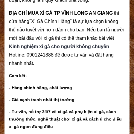
đoạn, không làm quý khách thất vọng.
ĐỊA CHỈ MUA XÌ GÀ TP VĨNH LONG AN GIANG
thì
cửa hàng"Xì Gà Chính Hãng" là sự lựa chọn không
thể nào tuyệt vời hơn dành cho bạn. Nếu bạn là người
mới bắt đầu với xì gà thì có thể tham khảo bài viết
Kinh nghiệm xì gà cho người không chuyên
Hotline: 0901241888 để được tư vấn và đặt hàng
nhanh nhất.
Cam kết:
- Hàng chính hãng, chất lượng
- Giá cạnh tranh nhất thị trường
- Tư vấn, hỗ trợ 24/7 về xì gà và phụ kiện xì gà, cách
thưởng thức, nghệ thuật chơi xì gà và cách ủ cho điếu
xì gà ngon đúng điệu