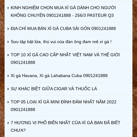
KINH NGHIỆM CHỌN MUA XÌ GÀ DÀNH CHO NGƯỜI
KHÔNG CHUYÊN 0901241888 - 256/3 PASTEUR Q3
ĐỊA CHỈ MUA BÁN XÌ GÀ CUBA SÀI GÒN 0901241888
Sưu tập bật lửa, thú vui của đàn ông đam mê xì gà !
TOP 10 XÌ GÀ CAO CẤP NHẤT VIỆT NAM VÀ THẾ GIỚI
0901241888
Xì gà Havana, Xì gà Lahabana Cuba 0901241888
SỰ KHÁC BIỆT GIỮA CIGAR VÀ THUỐC LÁ
TOP 05 LOẠI XÌ GÀ MINI ĐÌNH ĐÁM NHẤT NĂM 2022
0901241888
7 HƯƠNG VỊ PHỔ BIẾN NHẤT CỦA XÌ GÀ BẠN ĐÃ BIẾT
CHƯA?