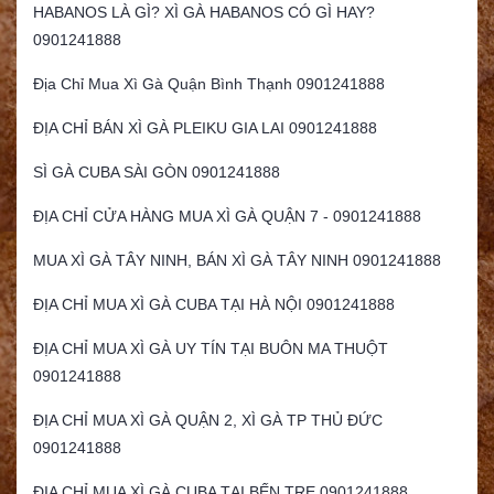
HABANOS LÀ GÌ? XÌ GÀ HABANOS CÓ GÌ HAY?
0901241888
Địa Chỉ Mua Xì Gà Quận Bình Thạnh 0901241888
ĐỊA CHỈ BÁN XÌ GÀ PLEIKU GIA LAI 0901241888
SÌ GÀ CUBA SÀI GÒN 0901241888
ĐỊA CHỈ CỬA HÀNG MUA XÌ GÀ QUẬN 7 - 0901241888
MUA XÌ GÀ TÂY NINH, BÁN XÌ GÀ TÂY NINH 0901241888
ĐỊA CHỈ MUA XÌ GÀ CUBA TẠI HÀ NỘI 0901241888
ĐỊA CHỈ MUA XÌ GÀ UY TÍN TẠI BUÔN MA THUỘT
0901241888
ĐỊA CHỈ MUA XÌ GÀ QUẬN 2, XÌ GÀ TP THỦ ĐỨC
0901241888
ĐỊA CHỈ MUA XÌ GÀ CUBA TẠI BẾN TRE 0901241888