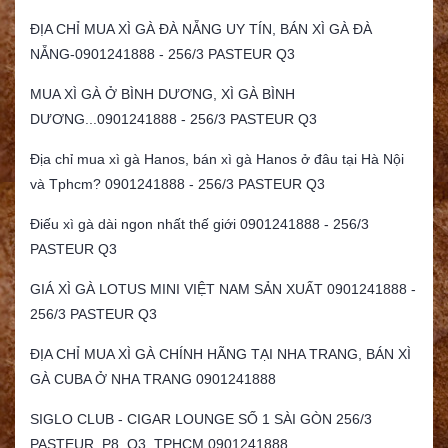
ĐỊA CHỈ MUA XÌ GÀ ĐÀ NẴNG UY TÍN, BÁN XÌ GÀ ĐÀ
NẴNG-0901241888 - 256/3 PASTEUR Q3
MUA XÌ GÀ Ở BÌNH DƯƠNG, XÌ GÀ BÌNH
DƯƠNG...0901241888 - 256/3 PASTEUR Q3
Địa chỉ mua xì gà Hanos, bán xì gà Hanos ở đâu tại Hà Nội
và Tphcm? 0901241888 - 256/3 PASTEUR Q3
Điếu xì gà dài ngon nhất thế giới 0901241888 - 256/3
PASTEUR Q3
GIÁ XÌ GÀ LOTUS MINI VIỆT NAM SẢN XUẤT 0901241888 -
256/3 PASTEUR Q3
ĐỊA CHỈ MUA XÌ GÀ CHÍNH HÃNG TẠI NHA TRANG, BÁN XÌ
GÀ CUBA Ở NHA TRANG 0901241888
SIGLO CLUB - CIGAR LOUNGE SỐ 1 SÀI GÒN 256/3
PASTEUR, P8, Q3, TPHCM 0901241888