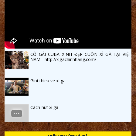
CÔ GÁI CUBA XINH ĐẸP CUỐN XÌ GÀ TẠI VIỆT
NAM - http://xigachinhhang.com/
Gioi thieu ve xi ga
Cách hút xì gà