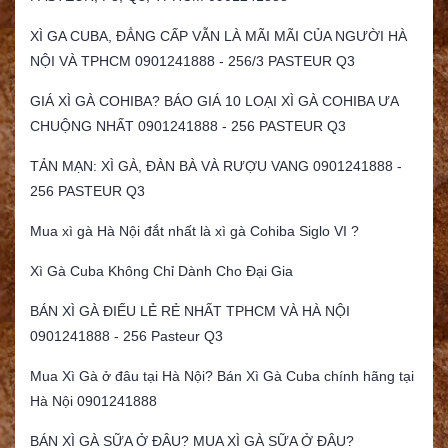
XÌ GA CUBA, ĐẲNG CẤP VẪN LÀ MÃI MÃI CỦA NGƯỜI HÀ
NỘI VÀ TPHCM 0901241888 - 256/3 PASTEUR Q3
GIÁ XÌ GÀ COHIBA? BÁO GIÁ 10 LOẠI XÌ GÀ COHIBA ƯA
CHUỘNG NHẤT 0901241888 - 256 PASTEUR Q3
TẢN MẠN: XÌ GÀ, ĐÀN BÀ VÀ RƯỢU VANG 0901241888 -
256 PASTEUR Q3
Mua xì gà Hà Nội đắt nhất là xì gà Cohiba Siglo VI ?
Xì Gà Cuba Không Chỉ Dành Cho Đại Gia
BÁN XÌ GÀ ĐIẾU LẺ RẺ NHẤT TPHCM VÀ HÀ NỘI
0901241888 - 256 Pasteur Q3
Mua Xì Gà ở đâu tại Hà Nội? Bán Xì Gà Cuba chính hãng tại
Hà Nội 0901241888
BÁN XÌ GÀ SỮA Ở ĐÂU? MUA XÌ GÀ SỮA Ở ĐÂU?