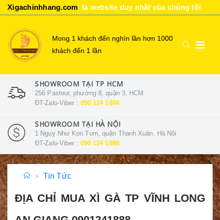
Xigachinhhang.com
là website duy nhất của chúng tôi
Mong 1 khách đến nghìn lần hơn 1000
khách đến 1 lần
SHOWROOM TẠI TP HCM
256 Pasteur, phường 8, quận 3, HCM
ĐT-Zalo-Viber :
090 124 1888
SHOWROOM TẠI HÀ NỘI
1 Ngụy Như Kon Tum, quận Thanh Xuân, Hà Nội
ĐT-Zalo-Viber :
090 124 1888
Tin Tức
ĐỊA CHỈ MUA XÌ GÀ TP VĨNH LONG
AN GIANG 0901241888