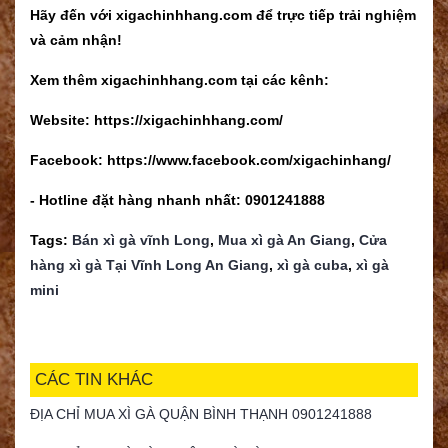
Hãy đến với xigachinhhang.com để trực tiếp trải nghiệm
và cảm nhận!
Xem thêm xigachinhhang.com tại các kênh:
Website: https://xigachinhhang.com/
Facebook: https://www.facebook.com/xigachinhang/
- Hotline đặt hàng nhanh nhất: 0901241888
Tags:
Bán xì gà vĩnh Long
,
Mua xì gà An Giang
,
Cửa
hàng xì gà Tại Vĩnh Long An Giang
,
xì gà cuba
,
xì gà
mini
CÁC TIN KHÁC
ĐỊA CHỈ MUA XÌ GÀ QUẬN BÌNH THẠNH 0901241888