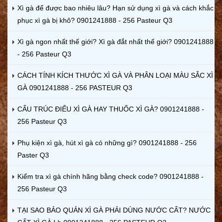
Xì gà để được bao nhiêu lâu? Hạn sử dụng xì gà và cách khắc
phục xì gà bị khô? 0901241888 - 256 Pasteur Q3
Xì gà ngon nhất thế giới? Xì gà đắt nhất thế giới? 0901241888
- 256 Pasteur Q3
CÁCH TÍNH KÍCH THƯỚC XÌ GÀ VÀ PHÂN LOẠI MÀU SẮC XÌ
GÀ 0901241888 - 256 PASTEUR Q3
CẤU TRÚC ĐIẾU XÌ GÀ HAY THUỐC XÌ GÀ? 0901241888 -
256 Pasteur Q3
Phụ kiện xì gà, hút xì gà có những gì? 0901241888 - 256
Paster Q3
Kiểm tra xì gà chính hãng bằng check code? 0901241888 -
256 Pasteur Q3
TẠI SAO BẢO QUẢN XÌ GÀ PHẢI DÙNG NƯỚC CẤT? NƯỚC