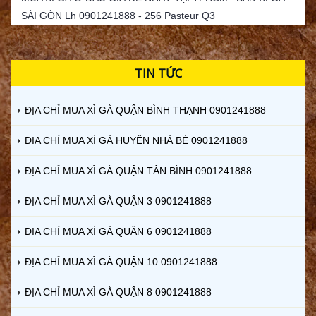
SÀI GÒN Lh 0901241888 - 256 Pasteur Q3
TIN TỨC
ĐỊA CHỈ MUA XÌ GÀ QUẬN BÌNH THẠNH 0901241888
ĐỊA CHỈ MUA XÌ GÀ HUYỆN NHÀ BÈ 0901241888
ĐỊA CHỈ MUA XÌ GÀ QUẬN TÂN BÌNH 0901241888
ĐỊA CHỈ MUA XÌ GÀ QUẬN 3 0901241888
ĐỊA CHỈ MUA XÌ GÀ QUẬN 6 0901241888
ĐỊA CHỈ MUA XÌ GÀ QUẬN 10 0901241888
ĐỊA CHỈ MUA XÌ GÀ QUẬN 8 0901241888