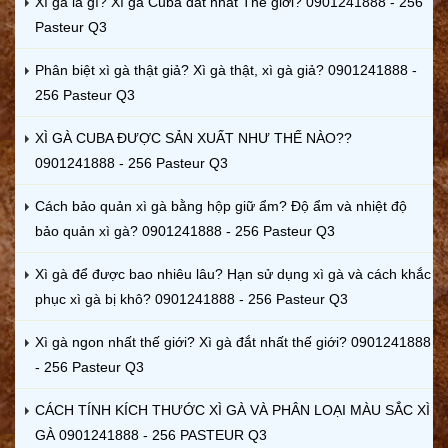
Xì gà là gì? Xì gà Cuba đắt nhất Thế giới? 0901241888 - 256
Pasteur Q3
Phân biệt xì gà thật giả? Xì gà thật, xì gà giả? 0901241888 -
256 Pasteur Q3
XÌ GÀ CUBA ĐƯỢC SẢN XUẤT NHƯ THẾ NÀO??
0901241888 - 256 Pasteur Q3
Cách bảo quản xì gà bằng hộp giữ ẩm? Độ ẩm và nhiệt độ
bảo quản xì gà? 0901241888 - 256 Pasteur Q3
Xì gà để được bao nhiêu lâu? Hạn sử dụng xì gà và cách khắc
phục xì gà bị khô? 0901241888 - 256 Pasteur Q3
Xì gà ngon nhất thế giới? Xì gà đắt nhất thế giới? 0901241888
- 256 Pasteur Q3
CÁCH TÍNH KÍCH THƯỚC XÌ GÀ VÀ PHÂN LOẠI MÀU SẮC XÌ
GÀ 0901241888 - 256 PASTEUR Q3