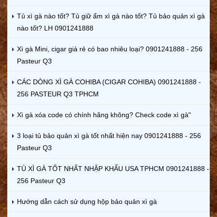
Tủ xì gà nào tốt? Tủ giữ ẩm xì gà nào tốt? Tủ bảo quản xì gà
nào tốt? LH 0901241888
Xì gà Mini, cigar giá rẻ có bao nhiêu loại? 0901241888 - 256
Pasteur Q3
CÁC DÒNG XÌ GÀ COHIBA (CIGAR COHIBA) 0901241888 -
256 PASTEUR Q3 TPHCM
Xì gà xóa code có chính hãng không? Check code xì gà"
3 loại tủ bảo quản xì gà tốt nhất hiện nay 0901241888 - 256
Pasteur Q3
TỦ XÌ GÀ TỐT NHẤT NHẬP KHẨU USA TPHCM 0901241888 -
256 Pasteur Q3
Hướng dẫn cách sử dụng hộp bảo quản xì gà