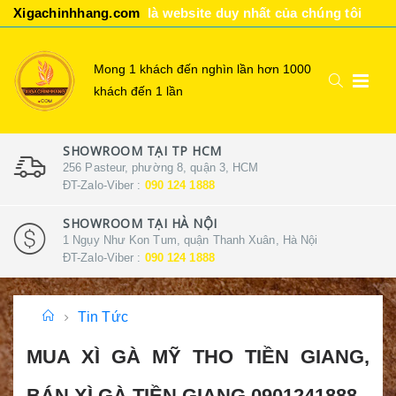
Xigachinhhang.com
là website duy nhất của chúng tôi
Mong 1 khách đến nghìn lần hơn 1000
khách đến 1 lần
SHOWROOM TẠI TP HCM
256 Pasteur, phường 8, quận 3, HCM
ĐT-Zalo-Viber :
090 124 1888
SHOWROOM TẠI HÀ NỘI
1 Ngụy Như Kon Tum, quận Thanh Xuân, Hà Nội
ĐT-Zalo-Viber :
090 124 1888
Tin Tức
MUA XÌ GÀ MỸ THO TIỀN GIANG,
BÁN XÌ GÀ TIỀN GIANG 0901241888