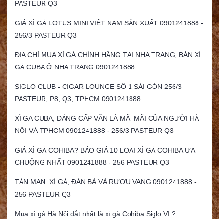
PASTEUR Q3
GIÁ XÌ GÀ LOTUS MINI VIỆT NAM SẢN XUẤT 0901241888 -
256/3 PASTEUR Q3
ĐỊA CHỈ MUA XÌ GÀ CHÍNH HÃNG TẠI NHA TRANG, BÁN XÌ
GÀ CUBA Ở NHA TRANG 0901241888
SIGLO CLUB - CIGAR LOUNGE SỐ 1 SÀI GÒN 256/3
PASTEUR, P8, Q3, TPHCM 0901241888
XÌ GA CUBA, ĐẲNG CẤP VẪN LÀ MÃI MÃI CỦA NGƯỜI HÀ
NỘI VÀ TPHCM 0901241888 - 256/3 PASTEUR Q3
GIÁ XÌ GÀ COHIBA? BÁO GIÁ 10 LOẠI XÌ GÀ COHIBA ƯA
CHUỘNG NHẤT 0901241888 - 256 PASTEUR Q3
TẢN MẠN: XÌ GÀ, ĐÀN BÀ VÀ RƯỢU VANG 0901241888 -
256 PASTEUR Q3
Mua xì gà Hà Nội đắt nhất là xì gà Cohiba Siglo VI ?