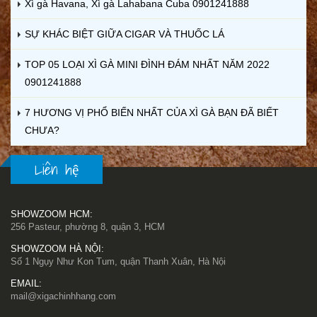
Xì gà Havana, Xì gà Lahabana Cuba 0901241888
SỰ KHÁC BIỆT GIỮA CIGAR VÀ THUỐC LÁ
TOP 05 LOẠI XÌ GÀ MINI ĐÌNH ĐÁM NHẤT NĂM 2022
0901241888
7 HƯƠNG VỊ PHỔ BIẾN NHẤT CỦA XÌ GÀ BẠN ĐÃ BIẾT
CHƯA?
Liên hệ
SHOWZOOM HCM:
256 Pasteur, phường 8, quận 3, HCM
SHOWZOOM HÀ NỘI:
Số 1 Ngụy Như Kon Tum, quận Thanh Xuân, Hà Nội
EMAIL:
mail@xigachinhhang.com