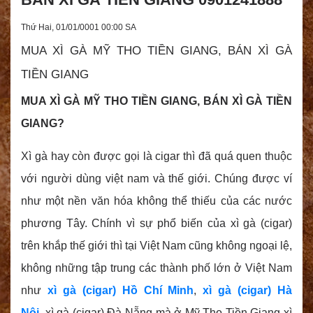
Thứ Hai, 01/01/0001 00:00 SA
MUA XÌ GÀ MỸ THO TIỀN GIANG, BÁN XÌ GÀ
TIỀN GIANG
MUA XÌ GÀ MỸ THO TIỀN GIANG, BÁN XÌ GÀ TIỀN
GIANG?
Xì gà hay còn được gọi là cigar thì đã quá quen thuộc
với người dùng việt nam và thế giới. Chúng được ví
như một nền văn hóa
không thể thiếu của các nước
phương Tây. Chính vì sự phổ biến của xì gà (cigar)
trên khắp thế giới thì tại Việt Nam cũng không ngoại lệ,
không những tập trung các thành phố lớn ở Việt Nam
như
xì gà (cigar) Hồ Chí Minh
,
xì gà (cigar) Hà
Nội
, xì gà (cigar) Đà Nẵng mà ở Mỹ Tho Tiền Giang xì