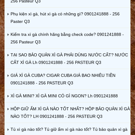
256 Pasteur Q3
Phụ kiện xì gà, hút xì gà có những gì? 0901241888 - 256
Paster Q3
Kiểm tra xì gà chính hãng bằng check code? 0901241888 -
256 Pasteur Q3
TẠI SAO BẢO QUẢN XÌ GÀ PHẢI DÙNG NƯỚC CẤT? NƯỚC
CẤT XÌ GÀ Lh 0901241888 - 256 PASTEUR Q3
GIÁ XÌ GÀ CUBA? CIGAR CUBA GIÁ BAO NHIÊU TIỀN
0901241888 - 256 PASTEUR Q3
XÌ GÀ MINI? XÌ GÀ MINI CÓ GÌ NGON? Lh 0901241888
HỘP GIỮ ẨM XÌ GÀ NÀO TỐT NHẤT? HỘP BẢO QUẢN XÌ GÀ
NÀO TỐT? LH 0901241888 - 256 PASTEUR Q3
Tủ xì gà nào tốt? Tủ giữ ẩm xì gà nào tốt? Tủ bảo quản xì gà