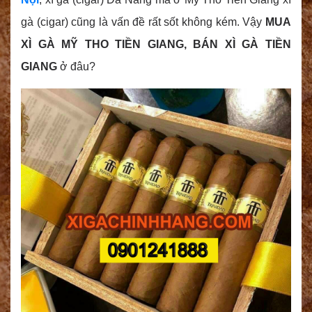
gà (cigar) cũng là vấn đề rất sốt không kém. Vậy
MUA
XÌ GÀ MỸ THO TIỀN GIANG, BÁN XÌ GÀ TIỀN
GIANG
ở đâu?