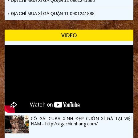
ĐỊA CHỈ MUA XÌ GÀ QUẬN 12 0901241888
ĐỊA CHỈ MUA XÌ GÀ QUẬN 11 0901241888
VIDEO
CÔ GÁI CUBA XINH ĐẸP CUỐN XÌ GÀ TẠI VIỆT
NAM - http://xigachinhhang.com/