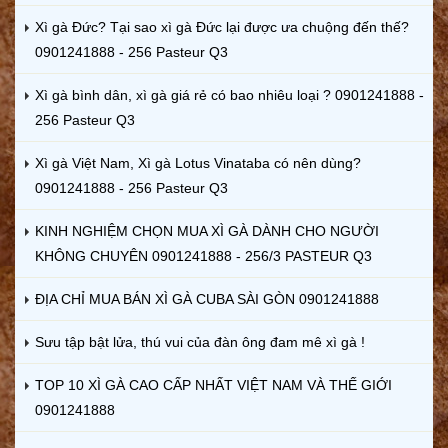
Xì gà Đức? Tại sao xì gà Đức lại được ưa chuộng đến thế?
0901241888 - 256 Pasteur Q3
Xì gà bình dân, xì gà giá rẻ có bao nhiêu loại ? 0901241888 -
256 Pasteur Q3
Xì gà Việt Nam, Xì gà Lotus Vinataba có nên dùng?
0901241888 - 256 Pasteur Q3
KINH NGHIỆM CHỌN MUA XÌ GÀ DÀNH CHO NGƯỜI
KHÔNG CHUYÊN 0901241888 - 256/3 PASTEUR Q3
ĐỊA CHỈ MUA BÁN XÌ GÀ CUBA SÀI GÒN 0901241888
Sưu tập bật lửa, thú vui của đàn ông đam mê xì gà !
TOP 10 XÌ GÀ CAO CẤP NHẤT VIỆT NAM VÀ THẾ GIỚI
0901241888