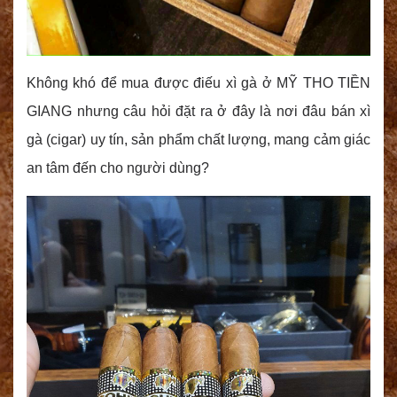
Không khó để mua được điếu xì gà ở MỸ THO TIỀN
GIANG nhưng câu hỏi đặt ra ở đây là nơi đâu bán xì
gà (cigar) uy tín, sản phẩm chất lượng, mang cảm giác
an tâm đến cho người dùng?