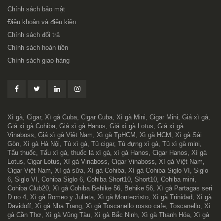
Chính sách bảo mật
Điều khoản và điều kiện
Chính sách đổi trả
Chính sách hoàn tiền
Chính sách giao hàng
Xì gà, Cigar, Xì gà Cuba, Cigar Cuba, Xì gà Mini, Cigar Mini, Giá xì gà,
Giá xì gà Cohiba, Giá xì gà Hanos, Giá xì gà Lotus, Giá xì gà
Vinaboss, Giá xì gà Việt Nam, Xì gà TpHCM, Xì gà HCM, Xì gà Sài
Gòn, Xì gà Hà Nội, Tủ xì gà, Tủ cigar, Tủ đựng xì gà, Tủ xì gà mini,
Tẩu thuốc, Tẩu xì gà, thuốc lá xì gà, xì gà Hanos, Cigar Hanos, Xì gà
Lotus, Cigar Lotus, Xì gà Vinaboss, Cigar Vinaboss, Xì gà Việt Nam,
Cigar Việt Nam, Xì gà sữa, Xì gà Cohiba, Xì gà Cohiba Siglo VI, Siglo
6, Siglo VI, Cohiba Siglo 6, Cohiba Short10, Short10, Cohiba mini,
Cohiba Club20, Xì gà Cohiba Behike 56, Behike 56, Xì gà Partagas seri
D no.4, Xì gà Romeo y Julieta, Xì gà Montecristo, Xì gà Trinidad, Xì gà
Davidoff, Xì gà Nha Trang, Xì gà Toscanello rosso cafe, Toscanello, Xì
gà Cần Thơ, Xì gà Vũng Tàu, Xì gà Bắc Ninh, Xì gà Thanh Hóa, Xì gà